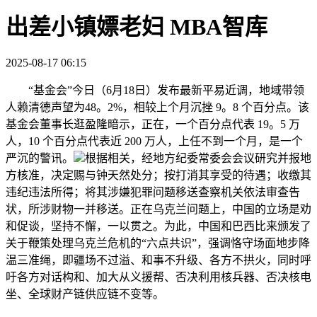
出差小镇嫖老妇 MBA智库
2025-08-17 06:15
“基金会”今日（6月18日）发布最新平易近调，地域带领
人赖清德声望为48。2%，相较上个月沉挫 9。8 个百分点。该
基金会董事长逛盈隆暗示，正在，一个百分点代表 19。5 万
人，10 个百分点代表近 200 万人，上任不到一个月，是一个
严沉的警讯。
根据相关，经地方纪委常委会会议研究并报地
方核准，决定赐与钟天然处分；按打消其享受的待遇；收缴其
违纪违法所得；将其涉嫌犯罪问题移送查察机关依法审查告
状，所涉财物一并移送。正在乌克兰问题上，中国的立场是劝
和促谈，坚持不懈，一以贯之。为此，中国和巴西比来颁发了
关于鞭策处理乌克兰危机的“六点共识”，强调恪守场面地步降
温三准绳，即疆场不过溢、和事不升级、各方不拱火，同时呼
吁各方对话构和、加大从义援帮、否决利用核兵器、否决核电
坐、全球财产链供应链不变等。